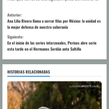
S
Anterior:
i
Ana Lilia Rivera llama a cerrar filas por México: la unidad es
la mejor defensa de nuestra soberanía
g
Siguiente:
u
En el inicio de las series interzonales, Pericos abre serie
esta tarde en el Hermanos Serdán ante Saltillo
e
l
e
HISTORIAS RELACIONADAS
y
e
n