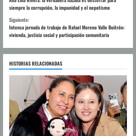
i
Ana Lilia Rivera: la verdadera hazaña es desterrar para
siempre la corrupción, la impunidad y el nepotismo
g
Siguiente:
u
Intensa jornada de trabajo de Rafael Moreno Valle Buitrón:
vivienda, justicia social y participación comunitaria
e
l
e
HISTORIAS RELACIONADAS
y
e
n
d
o