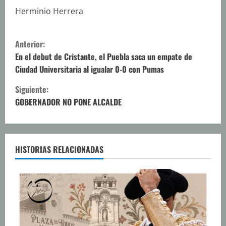
Herminio Herrera
S
Anterior:
i
En el debut de Cristante, el Puebla saca un empate de
Ciudad Universitaria al igualar 0-0 con Pumas
g
Siguiente:
u
GOBERNADOR NO PONE ALCALDE
e
l
HISTORIAS RELACIONADAS
e
y
e