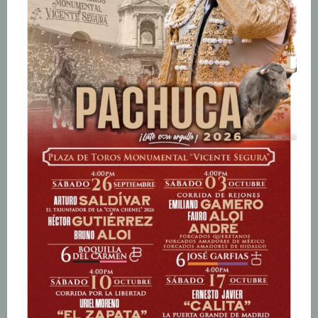
n
d
o