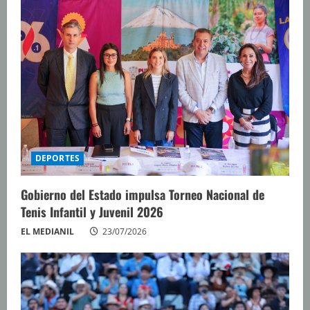
y
e
n
d
o
DEPORTES
Gobierno del Estado impulsa Torneo Nacional de
Tenis Infantil y Juvenil 2026
EL MEDIANIL
23/07/2026