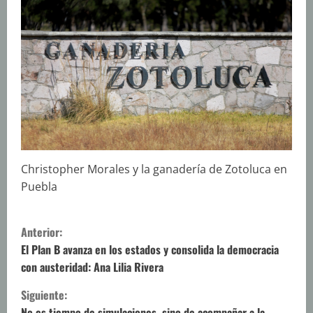
Christopher Morales y la ganadería de Zotoluca en
Puebla
S
Anterior:
i
El Plan B avanza en los estados y consolida la democracia
con austeridad: Ana Lilia Rivera
g
Siguiente:
No es tiempo de simulaciones, sino de acompañar a la