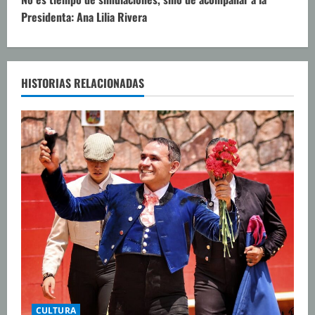
u
Presidenta: Ana Lilia Rivera
e
l
e
HISTORIAS RELACIONADAS
y
e
n
d
o
CULTURA