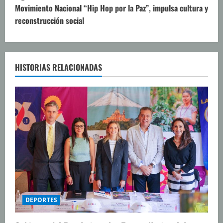
u
Movimiento Nacional “Hip Hop por la Paz”, impulsa cultura y
reconstrucción social
e
l
e
HISTORIAS RELACIONADAS
y
e
n
d
o
DEPORTES