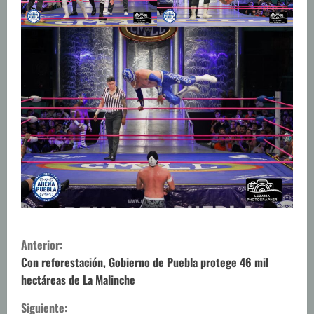
S
Anterior:
i
Con reforestación, Gobierno de Puebla protege 46 mil
hectáreas de La Malinche
g
Siguiente: