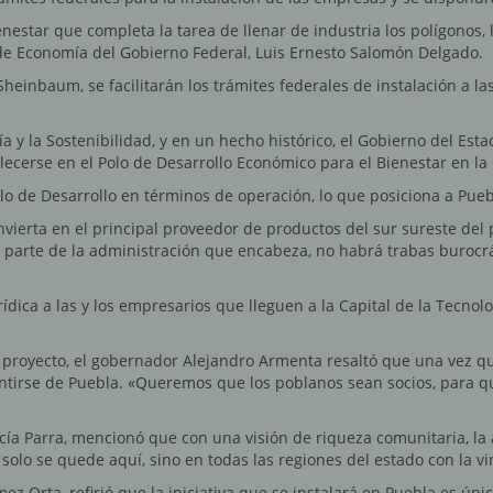
nestar que completa la tarea de llenar de industria los polígonos, 
a de Economía del Gobierno Federal, Luis Ernesto Salomón Delgado.
heinbaum, se facilitarán los trámites federales de instalación a l
a y la Sostenibilidad, y en un hecho histórico, el Gobierno del Es
erse en el Polo de Desarrollo Económico para el Bienestar en la Ca
olo de Desarrollo en términos de operación, lo que posiciona a Pueb
onvierta en el principal proveedor de productos del sur sureste del
 parte de la administración que encabeza, no habrá trabas burocrá
ica a las y los empresarios que lleguen a la Capital de la Tecnolog
proyecto, el gobernador Alejandro Armenta resaltó que una vez que
ntirse de Puebla. «Queremos que los poblanos sean socios, para q
rcía Parra, mencionó que con una visión de riqueza comunitaria, la
solo se quede aquí, sino en todas las regiones del estado con la vi
z Orta, refirió que la iniciativa que se instalará en Puebla es ú