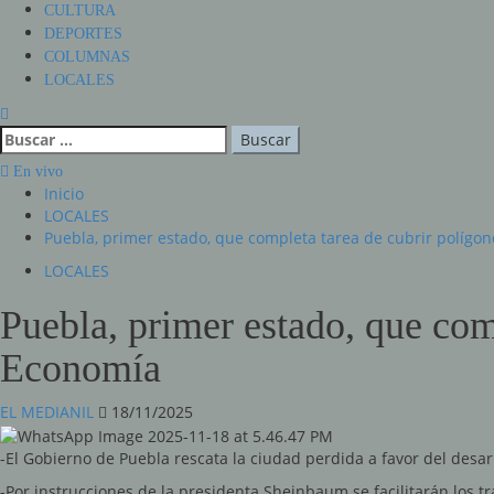
CULTURA
DEPORTES
COLUMNAS
LOCALES
Buscar:
En vivo
Inicio
LOCALES
Puebla, primer estado, que completa tarea de cubrir polígon
LOCALES
Puebla, primer estado, que comp
Economía
EL MEDIANIL
18/11/2025
-El Gobierno de Puebla rescata la ciudad perdida a favor del desa
-Por instrucciones de la presidenta Sheinbaum se facilitarán los t