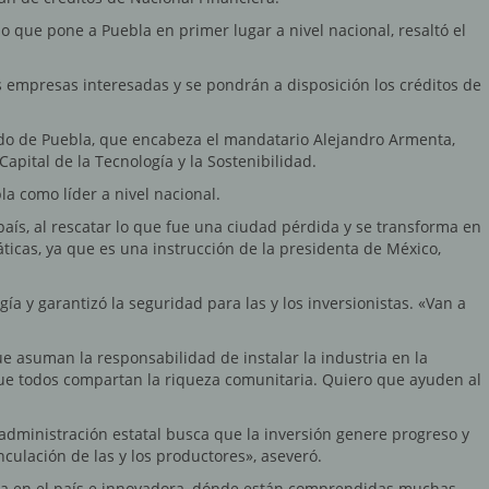
lo que pone a Puebla en primer lugar a nivel nacional, resaltó el
as empresas interesadas y se pondrán a disposición los créditos de
tado de Puebla, que encabeza el mandatario Alejandro Armenta,
pital de la Tecnología y la Sostenibilidad.
la como líder a nivel nacional.
 país, al rescatar lo que fue una ciudad pérdida y se transforma en
ticas, ya que es una instrucción de la presidenta de México,
ía y garantizó la seguridad para las y los inversionistas. «Van a
 asuman la responsabilidad de instalar la industria en la
ue todos compartan la riqueza comunitaria. Quiero que ayuden al
 administración estatal busca que la inversión genere progreso y
nculación de las y los productores», aseveró.
nica en el país e innovadora, dónde están comprendidas muchas