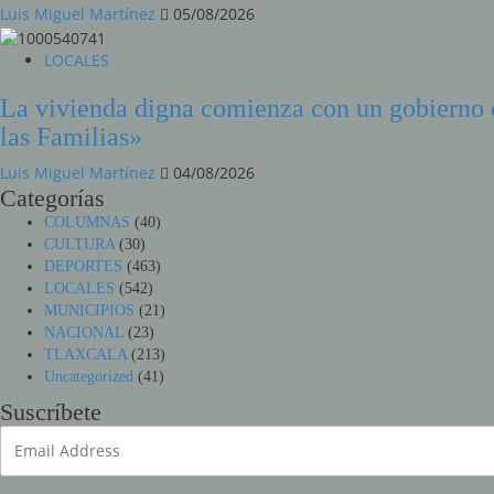
Luis Miguel Martínez
05/08/2026
LOCALES
La vivienda digna comienza con un gobierno 
las Familias»
Luis Miguel Martínez
04/08/2026
Categorías
COLUMNAS
(40)
CULTURA
(30)
DEPORTES
(463)
LOCALES
(542)
MUNICIPIOS
(21)
NACIONAL
(23)
TLAXCALA
(213)
Uncategorized
(41)
Suscríbete