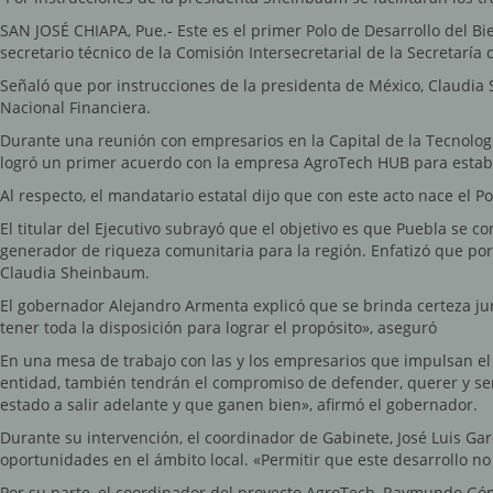
SAN JOSÉ CHIAPA, Pue.- Este es el primer Polo de Desarrollo del Bie
secretario técnico de la Comisión Intersecretarial de la Secretarí
Señaló que por instrucciones de la presidenta de México, Claudia S
Nacional Financiera.
Durante una reunión con empresarios en la Capital de la Tecnologí
logró un primer acuerdo con la empresa AgroTech HUB para establec
Al respecto, el mandatario estatal dijo que con este acto nace el P
El titular del Ejecutivo subrayó que el objetivo es que Puebla se c
generador de riqueza comunitaria para la región. Enfatizó que por
Claudia Sheinbaum.
El gobernador Alejandro Armenta explicó que se brinda certeza juríd
tener toda la disposición para lograr el propósito», aseguró
En una mesa de trabajo con las y los empresarios que impulsan el 
entidad, también tendrán el compromiso de defender, querer y se
estado a salir adelante y que ganen bien», afirmó el gobernador.
Durante su intervención, el coordinador de Gabinete, José Luis Ga
oportunidades en el ámbito local. «Permitir que este desarrollo no 
Por su parte, el coordinador del proyecto AgroTech, Raymundo Góme