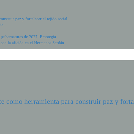
struir paz y fortalecer el tejido social
ia
s gubernaturas de 2027: Emotegia
 con la afición en el Hermanos Serdán
e como herramienta para construir paz y fortal