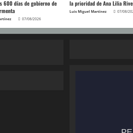
s 600 días de gobierno de
la prioridad de Ana Lilia Rive
Armenta
Luis Miguel Martínez
07/08/20
artínez
07/08/2026