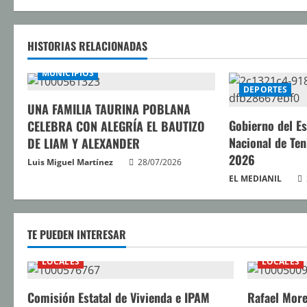
g
u
HISTORIAS RELACIONADAS
e
MUNICIPIOS
l
DEPORTES
UNA FAMILIA TAURINA POBLANA
e
Gobierno del E
CELEBRA CON ALEGRÍA EL BAUTIZO
y
Nacional de Teni
DE LIAM Y ALEXANDER
2026
Luis Miguel Martínez
28/07/2026
e
EL MEDIANIL
n
d
TE PUEDEN INTERESAR
o
LOCALES
LOCALES
Comisión Estatal de Vivienda e IPAM
Rafael More