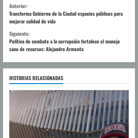
S
Anterior:
i
Transforma Gobierno de la Ciudad espacios públicos para
mejorar calidad de vida
g
Siguiente:
u
Política de combate a la corrupción fortalece el manejo
sano de recursos: Alejandro Armenta
e
l
e
HISTORIAS RELACIONADAS
y
e
n
d