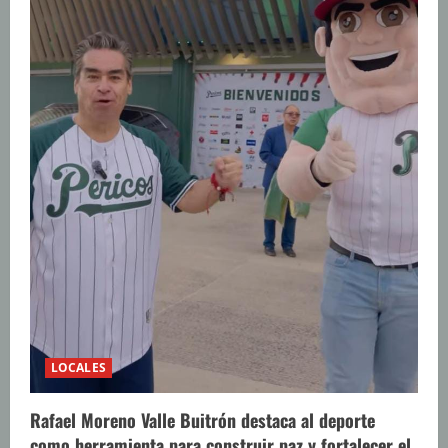
o
LOCALES
Rafael Moreno Valle Buitrón destaca al deporte
como herramienta para construir paz y fortalecer el