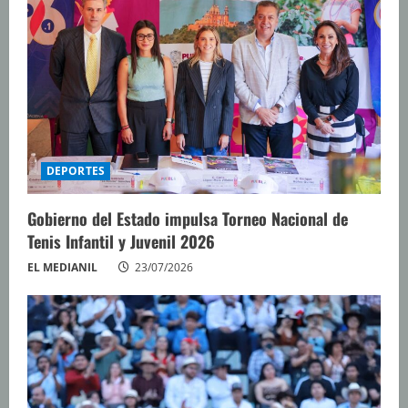
e
n
d
o
DEPORTES
Gobierno del Estado impulsa Torneo Nacional de
Tenis Infantil y Juvenil 2026
EL MEDIANIL
23/07/2026