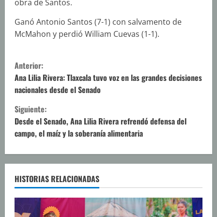
obra de Santos.
Ganó Antonio Santos (7-1) con salvamento de
McMahon y perdió William Cuevas (1-1).
S
Anterior:
i
Ana Lilia Rivera: Tlaxcala tuvo voz en las grandes decisiones
nacionales desde el Senado
g
Siguiente:
u
Desde el Senado, Ana Lilia Rivera refrendó defensa del
campo, el maíz y la soberanía alimentaria
e
l
e
HISTORIAS RELACIONADAS
y