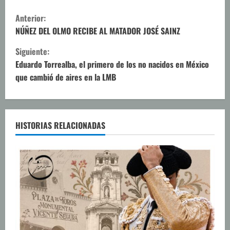
S
Anterior:
i
NÚÑEZ DEL OLMO RECIBE AL MATADOR JOSÉ SAINZ
Siguiente:
g
Eduardo Torrealba, el primero de los no nacidos en México
u
que cambió de aires en la LMB
e
l
HISTORIAS RELACIONADAS
e
y
e
n
d