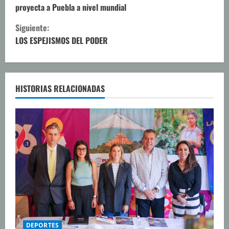
proyecta a Puebla a nivel mundial
g
Siguiente:
u
LOS ESPEJISMOS DEL PODER
e
l
HISTORIAS RELACIONADAS
e
y
e
n
d
o
DEPORTES