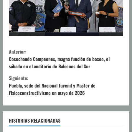
S
Anterior:
i
Cosechando Campeones, magna función de boxeo, el
sábado en el auditorio de Balcones del Sur
g
Siguiente:
u
Puebla, sede del Nacional Juvenil y Master de
Fisicoconstructivismo en mayo de 2026
e
l
e
HISTORIAS RELACIONADAS