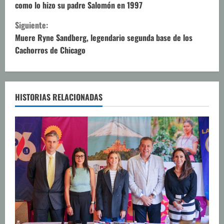
como lo hizo su padre Salomón en 1997
g
Siguiente:
u
Muere Ryne Sandberg, legendario segunda base de los
Cachorros de Chicago
e
l
e
HISTORIAS RELACIONADAS
y
e
n
d
o