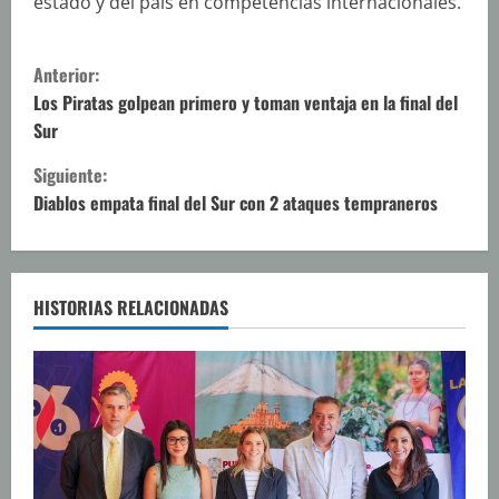
estado y del país en competencias internacionales.
S
Anterior:
i
Los Piratas golpean primero y toman ventaja en la final del
Sur
g
Siguiente:
u
Diablos empata final del Sur con 2 ataques tempraneros
e
l
HISTORIAS RELACIONADAS
e
y
e
n