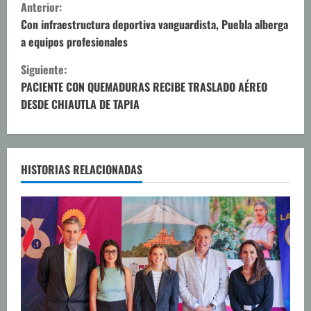
S
Anterior:
i
Con infraestructura deportiva vanguardista, Puebla alberga
a equipos profesionales
g
Siguiente:
u
PACIENTE CON QUEMADURAS RECIBE TRASLADO AÉREO
DESDE CHIAUTLA DE TAPIA
e
l
e
HISTORIAS RELACIONADAS
y
e
n
d