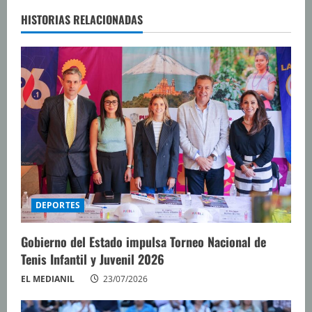
e
HISTORIAS RELACIONADAS
y
e
n
d
o
DEPORTES
Gobierno del Estado impulsa Torneo Nacional de
Tenis Infantil y Juvenil 2026
EL MEDIANIL
23/07/2026