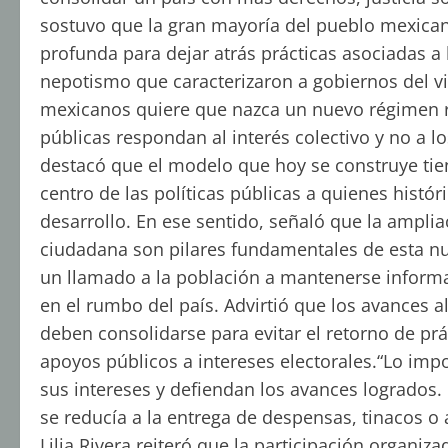
sostuvo que la gran mayoría del pueblo mexica
profunda para dejar atrás prácticas asociadas a l
nepotismo que caracterizaron a gobiernos del v
mexicanos quiere que nazca un nuevo régimen r
públicas respondan al interés colectivo y no a 
destacó que el modelo que hoy se construye tien
centro de las políticas públicas a quienes histó
desarrollo. En ese sentido, señaló que la amplia
ciudadana son pilares fundamentales de esta nu
un llamado a la población a mantenerse informa
en el rumbo del país. Advirtió que los avances a
deben consolidarse para evitar el retorno de pr
apoyos públicos a intereses electorales.“Lo imp
sus intereses y defiendan los avances logrados.
se reducía a la entrega de despensas, tinacos o 
Lilia Rivera reiteró que la participación organi