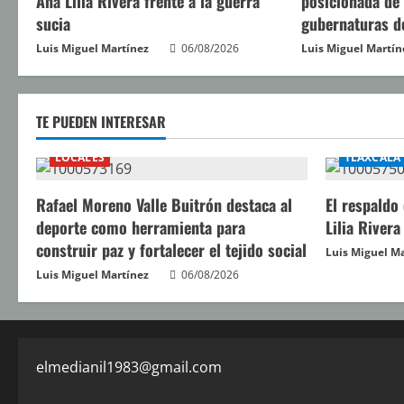
Ana Lilia Rivera frente a la guerra
posicionada de
y
sucia
gubernaturas d
Luis Miguel Martínez
06/08/2026
Luis Miguel Martín
e
n
TE PUEDEN INTERESAR
d
LOCALES
TLAXCALA
o
Rafael Moreno Valle Buitrón destaca al
El respaldo
deporte como herramienta para
Lilia Rivera
construir paz y fortalecer el tejido social
Luis Miguel M
Luis Miguel Martínez
06/08/2026
elmedianil1983@gmail.com