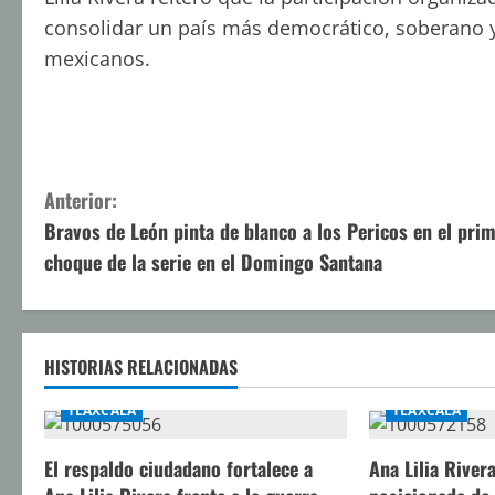
consolidar un país más democrático, soberano y
mexicanos.
S
Anterior:
Bravos de León pinta de blanco a los Pericos en el pri
i
choque de la serie en el Domingo Santana
g
u
HISTORIAS RELACIONADAS
e
TLAXCALA
TLAXCALA
l
El respaldo ciudadano fortalece a
Ana Lilia River
e