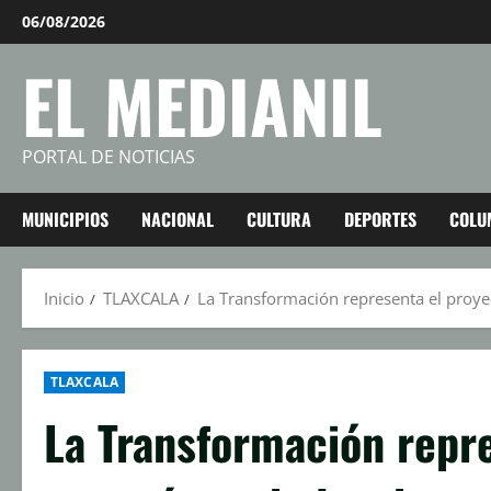
Saltar
06/08/2026
al
EL MEDIANIL
contenido
PORTAL DE NOTICIAS
MUNICIPIOS
NACIONAL
CULTURA
DEPORTES
COLU
Inicio
TLAXCALA
La Transformación representa el proyec
TLAXCALA
La Transformación repre