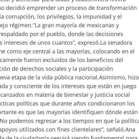
no decidió emprender un proceso de transformación
a corrupción, los privilegios, la impunidad y el
iejo régimen.“La gran mayoría de mexicanas y
espaldado por el pueblo, donde las decisiones
los intereses de unos cuantos”, expresó.La senadora
e como eje central a las mayorías, colocando en el
ricamente fueron excluidos de los beneficios del
ción de derechos sociales y la participación
eva etapa de la vida pública nacional.Asimismo, hizo
da y consciente de los intereses que están en juego
lcanzados en materia de bienestar y justicia social
ácticas políticas que durante años condicionaron los
ortante es que las mayorías identifiquen dónde están
 No podemos regresar a los tiempos en que la polític
apoyos utilizados con fines clientelares”, señaló.Ana
zada de la ciudadanía seguirá siendo fundamental para