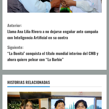
S
Anterior:
i
Llama Ana Lilia Rivera a no dejarse engañar ante campaña
con Inteligencia Artificial en su contra
g
Siguiente:
u
“La Bonita” conquista el título mundial interino del CMB y
ahora quiere pelear con “La Barbie”
e
l
e
HISTORIAS RELACIONADAS
y
e