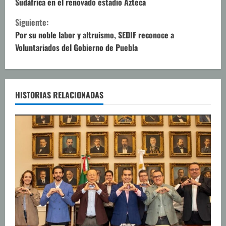
Sudáfrica en el renovado estadio Azteca
g
Siguiente:
u
Por su noble labor y altruismo, SEDIF reconoce a
Voluntariados del Gobierno de Puebla
e
l
e
HISTORIAS RELACIONADAS
y
e
n
d
o