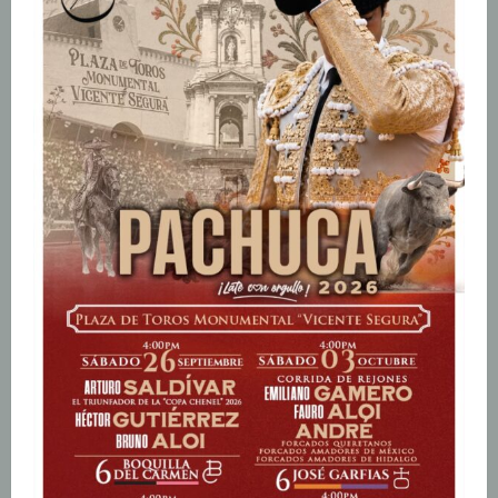
e
n
d
o