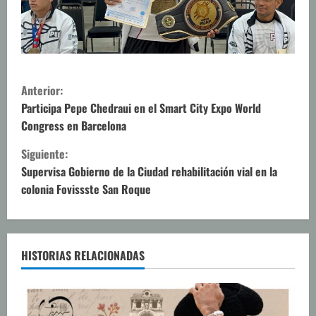
S
Anterior:
i
Participa Pepe Chedraui en el Smart City Expo World
Congress en Barcelona
g
Siguiente:
u
Supervisa Gobierno de la Ciudad rehabilitación vial en la
colonia Fovissste San Roque
e
l
e
HISTORIAS RELACIONADAS
y