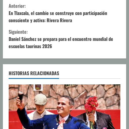
S
Anterior:
i
En Tlaxcala, el cambio se construye con participación
consciente y activa: Rivera Rivera
g
Siguiente:
u
Daniel Sánchez se prepara para el encuentro mundial de
escuelas taurinas 2026
e
l
e
HISTORIAS RELACIONADAS
y
e
n
d