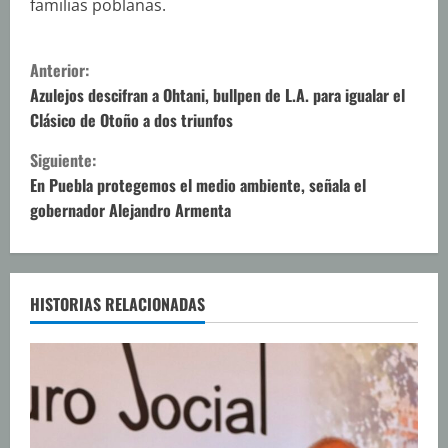
familias poblanas.
S
Anterior:
i
Azulejos descifran a Ohtani, bullpen de L.A. para igualar el
Clásico de Otoño a dos triunfos
g
Siguiente:
u
En Puebla protegemos el medio ambiente, señala el
gobernador Alejandro Armenta
e
l
e
HISTORIAS RELACIONADAS
y
e
n