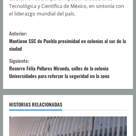
Tecnológica y Científica de México, en sintonía con
el liderazgo mundial del país.
S
Anterior:
i
Mantiene SSC de Puebla proximidad en colonias al sur de la
ciudad
g
Siguiente:
u
Recorre Félix Pallares Miranda, calles de la colonia
Universidades para reforzar la seguridad en la zona
e
l
e
HISTORIAS RELACIONADAS
y
e