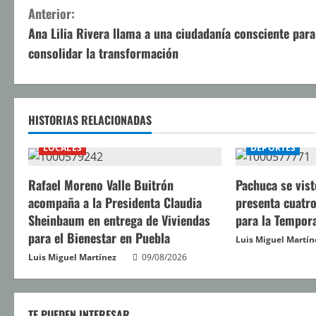
S
Anterior:
Ana Lilia Rivera llama a una ciudadanía consciente para
i
consolidar la transformación
g
u
HISTORIAS RELACIONADAS
e
LOCALES
DEPORTES
l
Rafael Moreno Valle Buitrón
Pachuca se vist
e
acompaña a la Presidenta Claudia
presenta cuatro
y
Sheinbaum en entrega de Viviendas
para la Tempor
para el Bienestar en Puebla
Luis Miguel Martín
e
Luis Miguel Martínez
09/08/2026
n
d
TE PUEDEN INTERESAR