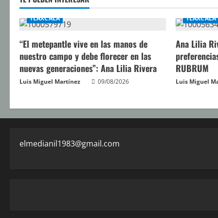
o
TLAXCALA
TLAXCALA
“El metepantle vive en las manos de
Ana Lilia R
nuestro campo y debe florecer en las
preferencia
nuevas generaciones”: Ana Lilia Rivera
RUBRUM
Luis Miguel Martínez
09/08/2026
Luis Miguel M
elmedianil1983@gmail.com