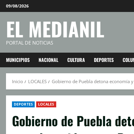
Saltar
09/08/2026
al
EL MEDIANIL
contenido
PORTAL DE NOTICIAS
MUNICIPIOS
NACIONAL
CULTURA
DEPORTES
COLU
Inicio
LOCALES
Gobierno de Puebla detona economía y 
DEPORTES
LOCALES
Gobierno de Puebla det