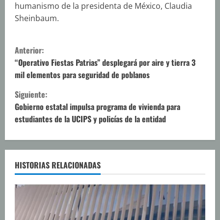
humanismo de la presidenta de México, Claudia
Sheinbaum.
S
Anterior:
i
“Operativo Fiestas Patrias” desplegará por aire y tierra 3
mil elementos para seguridad de poblanos
g
Siguiente:
u
Gobierno estatal impulsa programa de vivienda para
estudiantes de la UCIPS y policías de la entidad
e
l
e
HISTORIAS RELACIONADAS
y
e