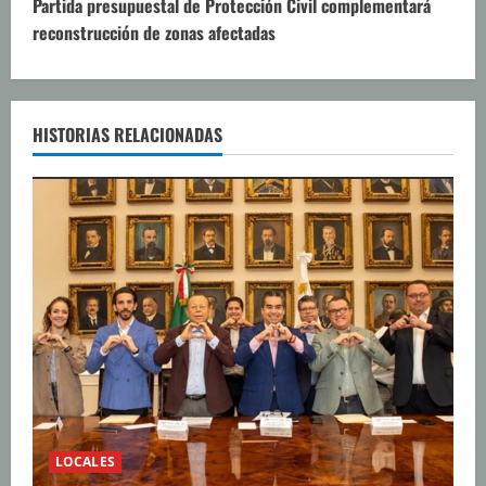
u
Partida presupuestal de Protección Civil complementará
reconstrucción de zonas afectadas
e
l
e
HISTORIAS RELACIONADAS
y
e
n
d
o
LOCALES