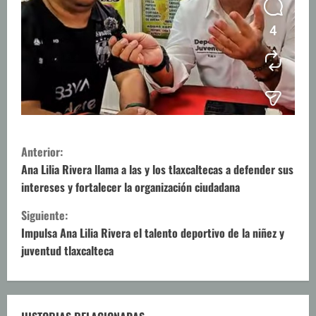
S
Anterior:
i
Ana Lilia Rivera llama a las y los tlaxcaltecas a defender sus
intereses y fortalecer la organización ciudadana
g
Siguiente:
u
Impulsa Ana Lilia Rivera el talento deportivo de la niñez y
juventud tlaxcalteca
e
l