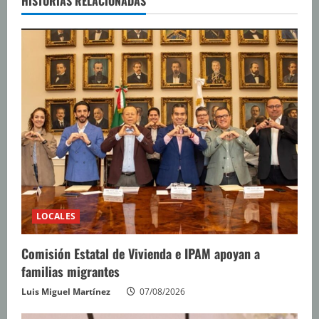
e
HISTORIAS RELACIONADAS
y
e
n
d
o
LOCALES
Comisión Estatal de Vivienda e IPAM apoyan a
familias migrantes
Luis Miguel Martínez
07/08/2026