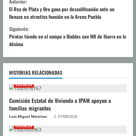
Anterior:
i
El Rey de Plata y Oro gana por descalificación ante un
llenazo en atractiva función en la Arena Puebla
g
Siguiente:
u
Piratas tiende en el campo a Diablos con HR de Ibarra en la
décima
e
l
e
HISTORIAS RELACIONADAS
y
LOCALES
e
Comisión Estatal de Vivienda e IPAM apoyan a
familias migrantes
n
Luis Miguel Martínez
07/08/2026
d
LOCALES