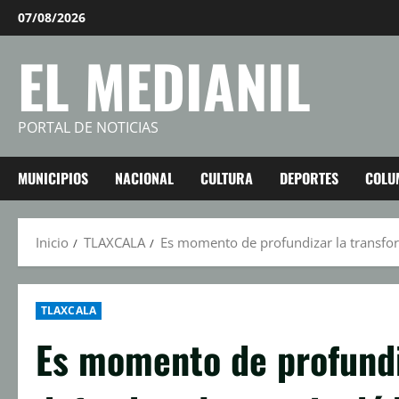
Saltar
07/08/2026
al
EL MEDIANIL
contenido
PORTAL DE NOTICIAS
MUNICIPIOS
NACIONAL
CULTURA
DEPORTES
COLU
Inicio
TLAXCALA
Es momento de profundizar la transform
TLAXCALA
Es momento de profundi