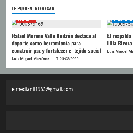
d
TE PUEDEN INTERESAR
o
LOCALES
TLAXCALA
Rafael Moreno Valle Buitrón destaca al
El respaldo
deporte como herramienta para
Lilia Rivera
construir paz y fortalecer el tejido social
Luis Miguel M
Luis Miguel Martínez
06/08/2026
elmedianil1983@gmail.com