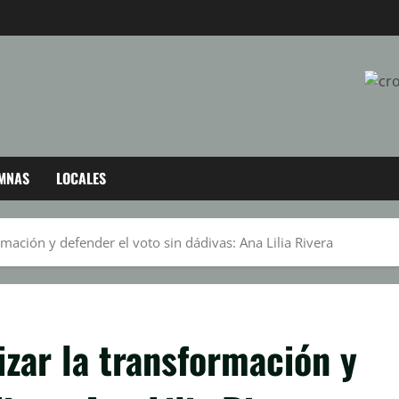
MNAS
LOCALES
ación y defender el voto sin dádivas: Ana Lilia Rivera
zar la transformación y