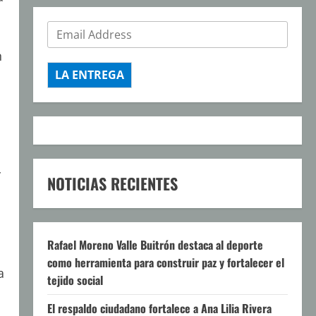
n
LA ENTREGA
y
NOTICIAS RECIENTES
Rafael Moreno Valle Buitrón destaca al deporte
como herramienta para construir paz y fortalecer el
a
tejido social
El respaldo ciudadano fortalece a Ana Lilia Rivera