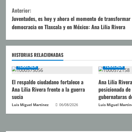
S
Anterior:
Juventudes, es hoy y ahora el momento de transformar 
i
democracia en Tlaxcala y en México: Ana Lilia Rivera
g
u
HISTORIAS RELACIONADAS
e
TLAXCALA
TLAXCALA
l
El respaldo ciudadano fortalece a
Ana Lilia River
e
Ana Lilia Rivera frente a la guerra
posicionada de
y
sucia
gubernaturas d
Luis Miguel Martínez
06/08/2026
Luis Miguel Martín
e
n