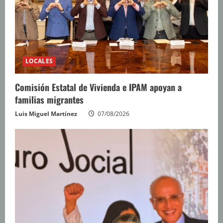
o
LOCALES
Comisión Estatal de Vivienda e IPAM apoyan a
familias migrantes
Luis Miguel Martínez
07/08/2026