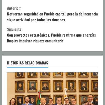
S
Anterior:
i
Refuerzan seguridad en Puebla capital, pero la delincuencia
sigue actividad por todos los rincones
g
Siguiente:
u
Con proyectos estratégicos, Puebla reafirma que energías
limpias impulsan riqueza comunitaria
e
l
e
HISTORIAS RELACIONADAS
y
e
n
d