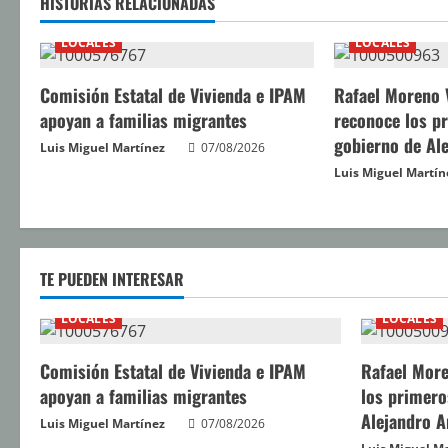
HISTORIAS RELACIONADAS
e
LOCALES
LOCALES
l
Comisión Estatal de Vivienda e IPAM
Rafael Moreno 
e
apoyan a familias migrantes
reconoce los p
y
gobierno de Al
Luis Miguel Martínez
07/08/2026
Luis Miguel Martín
e
n
d
TE PUEDEN INTERESAR
o
LOCALES
LOCALES
Comisión Estatal de Vivienda e IPAM
Rafael More
apoyan a familias migrantes
los primero
Alejandro 
Luis Miguel Martínez
07/08/2026