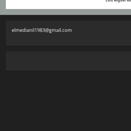
Luis Miguel M
elmedianil1983@gmail.com