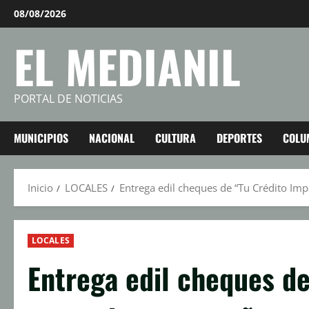
Saltar
08/08/2026
al
EL MEDIANIL
contenido
PORTAL DE NOTICIAS
MUNICIPIOS
NACIONAL
CULTURA
DEPORTES
COLU
Inicio
LOCALES
Entrega edil cheques de “Tu Crédito I
LOCALES
Entrega edil cheques de