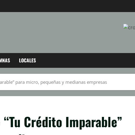
MNAS
LOCALES
mparable” para micro, pequeñas y medianas empresas
 “Tu Crédito Imparable”