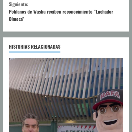
g
Siguiente:
u
Poblanos de Wushu reciben reconocimiento “Luchador
Olmeca”
e
l
e
HISTORIAS RELACIONADAS
y
e
n
d
o