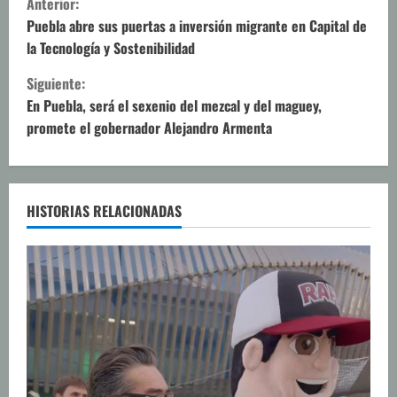
Anterior:
i
Puebla abre sus puertas a inversión migrante en Capital de
la Tecnología y Sostenibilidad
g
Siguiente:
u
En Puebla, será el sexenio del mezcal y del maguey,
promete el gobernador Alejandro Armenta
e
l
e
HISTORIAS RELACIONADAS
y
e
n
d