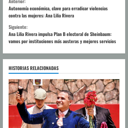
Anterior:
i
Autonomía económica, clave para erradicar violencias
contra las mujeres: Ana Lilia Rivera
g
Siguiente:
u
Ana Lilia Rivera impulsa Plan B electoral de Sheinbaum:
vamos por instituciones más austeras y mejores servicios
e
l
e
HISTORIAS RELACIONADAS
y
e
n
d