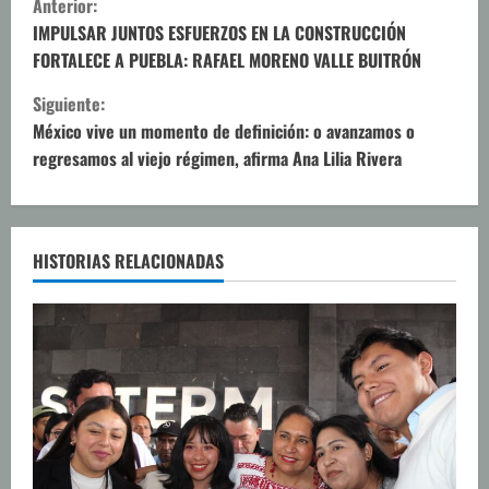
Anterior:
i
IMPULSAR JUNTOS ESFUERZOS EN LA CONSTRUCCIÓN
FORTALECE A PUEBLA: RAFAEL MORENO VALLE BUITRÓN
g
Siguiente:
u
México vive un momento de definición: o avanzamos o
regresamos al viejo régimen, afirma Ana Lilia Rivera
e
l
e
HISTORIAS RELACIONADAS
y
e
n
d