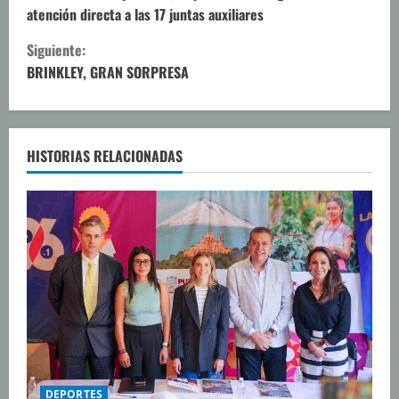
i
atención directa a las 17 juntas auxiliares
g
Siguiente:
u
BRINKLEY, GRAN SORPRESA
e
l
HISTORIAS RELACIONADAS
e
y
e
n
d
o
DEPORTES