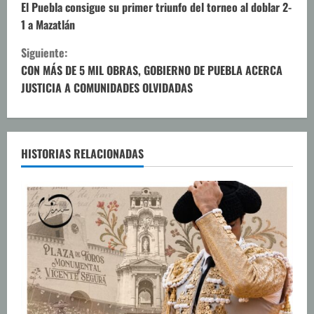
i
El Puebla consigue su primer triunfo del torneo al doblar 2-
1 a Mazatlán
g
Siguiente:
u
CON MÁS DE 5 MIL OBRAS, GOBIERNO DE PUEBLA ACERCA
JUSTICIA A COMUNIDADES OLVIDADAS
e
l
e
HISTORIAS RELACIONADAS
y
e
n
d
o