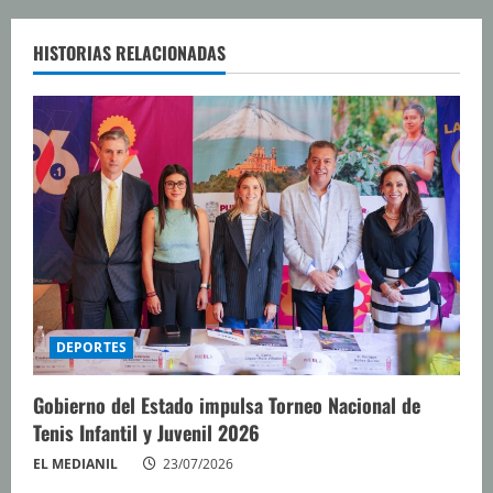
l
HISTORIAS RELACIONADAS
e
y
e
n
d
o
DEPORTES
Gobierno del Estado impulsa Torneo Nacional de
Tenis Infantil y Juvenil 2026
EL MEDIANIL
23/07/2026