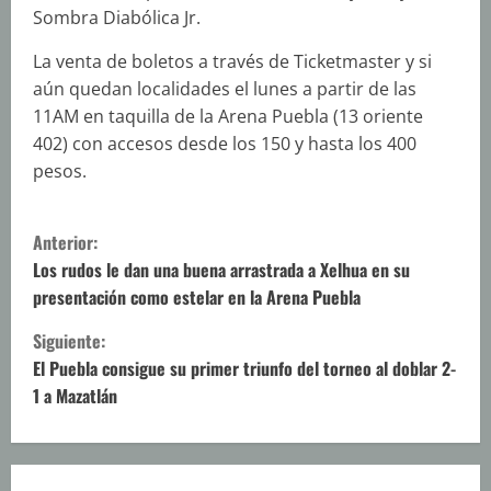
Sombra Diabólica Jr.
La venta de boletos a través de Ticketmaster y si
aún quedan localidades el lunes a partir de las
11AM en taquilla de la Arena Puebla (13 oriente
402) con accesos desde los 150 y hasta los 400
pesos.
S
Anterior:
i
Los rudos le dan una buena arrastrada a Xelhua en su
presentación como estelar en la Arena Puebla
g
Siguiente:
u
El Puebla consigue su primer triunfo del torneo al doblar 2-
1 a Mazatlán
e
l