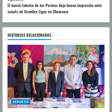
u
El nuevo talento de los Pericos deja buena impresión ante
scouts de Grandes Ligas en Showcase
e
l
e
HISTORIAS RELACIONADAS
y
e
n
d
o
DEPORTES