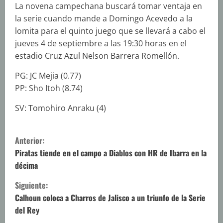
La novena campechana buscará tomar ventaja en
la serie cuando mande a Domingo Acevedo a la
lomita para el quinto juego que se llevará a cabo el
jueves 4 de septiembre a las 19:30 horas en el
estadio Cruz Azul Nelson Barrera Romellón.
PG: JC Mejia (0.77)
PP: Sho Itoh (8.74)
SV: Tomohiro Anraku (4)
S
Anterior:
i
Piratas tiende en el campo a Diablos con HR de Ibarra en la
décima
g
Siguiente:
u
Calhoun coloca a Charros de Jalisco a un triunfo de la Serie
del Rey
e