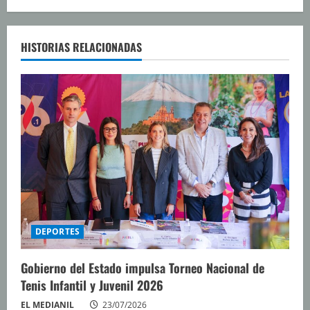
l
e
HISTORIAS RELACIONADAS
y
e
n
d
o
DEPORTES
Gobierno del Estado impulsa Torneo Nacional de
Tenis Infantil y Juvenil 2026
EL MEDIANIL
23/07/2026