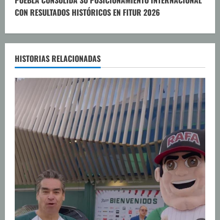
u
PUEBLA CONSOLIDA SU POSICIONAMIENTO INTERNACIONAL
CON RESULTADOS HISTÓRICOS EN FITUR 2026
e
l
e
HISTORIAS RELACIONADAS
y
e
n
d
o