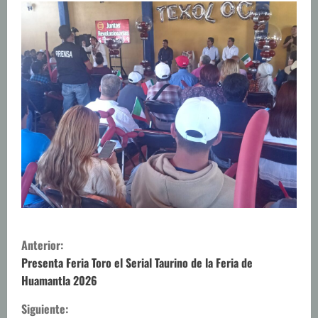
S
Anterior:
i
Presenta Feria Toro el Serial Taurino de la Feria de
Huamantla 2026
g
Siguiente: