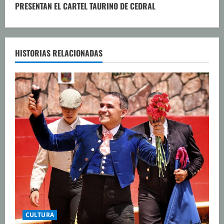
u
PRESENTAN EL CARTEL TAURINO DE CEDRAL
e
l
HISTORIAS RELACIONADAS
e
y
e
n
d
o
CULTURA