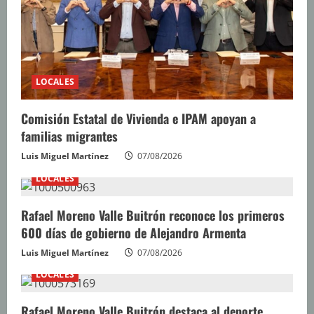
o
LOCALES
Comisión Estatal de Vivienda e IPAM apoyan a
familias migrantes
Luis Miguel Martínez
07/08/2026
LOCALES
Rafael Moreno Valle Buitrón reconoce los primeros
600 días de gobierno de Alejandro Armenta
Luis Miguel Martínez
07/08/2026
LOCALES
Rafael Moreno Valle Buitrón destaca al deporte