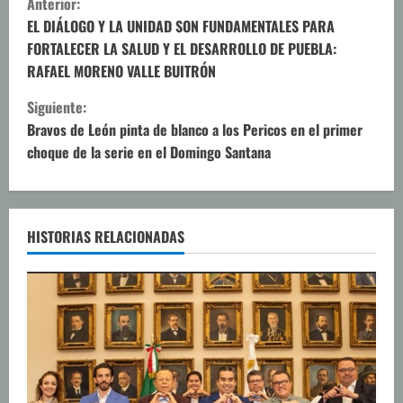
Anterior:
i
EL DIÁLOGO Y LA UNIDAD SON FUNDAMENTALES PARA
FORTALECER LA SALUD Y EL DESARROLLO DE PUEBLA:
g
RAFAEL MORENO VALLE BUITRÓN
u
Siguiente:
Bravos de León pinta de blanco a los Pericos en el primer
e
choque de la serie en el Domingo Santana
l
e
HISTORIAS RELACIONADAS
y
e
n
d