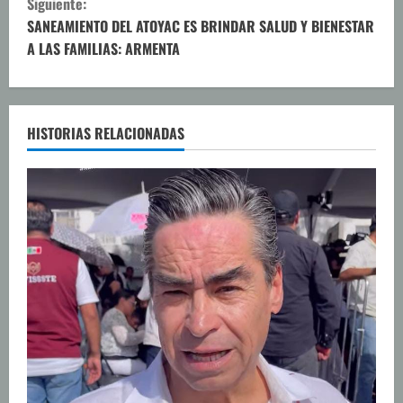
Siguiente:
u
SANEAMIENTO DEL ATOYAC ES BRINDAR SALUD Y BIENESTAR
A LAS FAMILIAS: ARMENTA
e
l
e
HISTORIAS RELACIONADAS
y
e
n
d
o