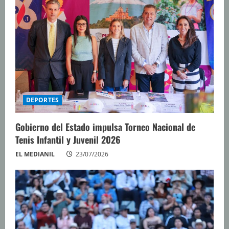
e
n
d
o
DEPORTES
Gobierno del Estado impulsa Torneo Nacional de
Tenis Infantil y Juvenil 2026
EL MEDIANIL
23/07/2026