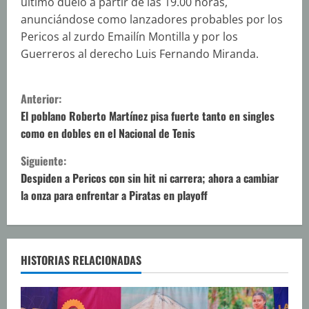
último duelo a partir de las 19.00 horas,
anunciándose como lanzadores probables por los
Pericos al zurdo Emailín Montilla y por los
Guerreros al derecho Luis Fernando Miranda.
S
Anterior:
i
El poblano Roberto Martínez pisa fuerte tanto en singles
como en dobles en el Nacional de Tenis
g
Siguiente:
u
Despiden a Pericos con sin hit ni carrera; ahora a cambiar
la onza para enfrentar a Piratas en playoff
e
l
e
HISTORIAS RELACIONADAS
y