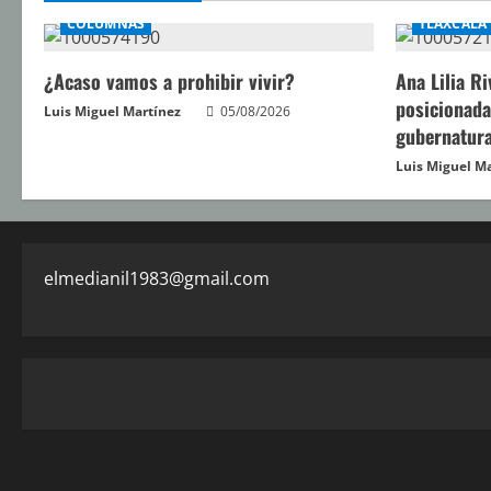
COLUMNAS
TLAXCALA
¿Acaso vamos a prohibir vivir?
Ana Lilia Ri
posicionada
Luis Miguel Martínez
05/08/2026
gubernatura
Luis Miguel M
elmedianil1983@gmail.com