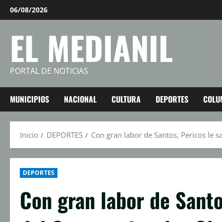
Saltar
06/08/2026
al
EL MEDIANIL
contenido
PORTAL DE NOTICIAS
MUNICIPIOS
NACIONAL
CULTURA
DEPORTES
COLU
Inicio
DEPORTES
Con gran labor de Santos, Pericos le s
DEPORTES
Con gran labor de Santos