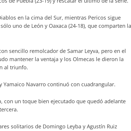
s de Puebla (23-19) y rescatar el último de la serie.
blos en la cima del Sur, mientras Pericos sigue
n sólo uno de León y Oaxaca (24-18), que comparten l
 con sencillo remolcador de Samar Leyva, pero en el
udo mantener la ventaja y los Olmecas le dieron la
 al triunfo.
lo y Yamaico Navarro continuó con cuadrangular.
rp, con un toque bien ejecutado que quedó adelante
tercera.
res solitarios de Domingo Leyba y Agustín Ruiz