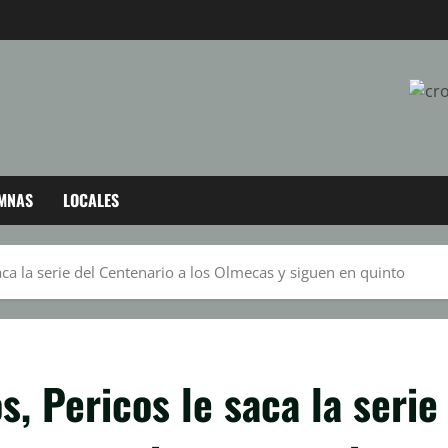
MNAS
LOCALES
aca la serie del Centenario a los Olmecas y siguen en quinto
, Pericos le saca la serie