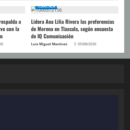
TLAXCALA
respalda a
Lidera Ana Lilia Rivera las preferencias
ve con la
de Morena en Tlaxcala, según encuesta
án
de IQ Comunicación
26
Luis Miguel Martínez
05/08/2026