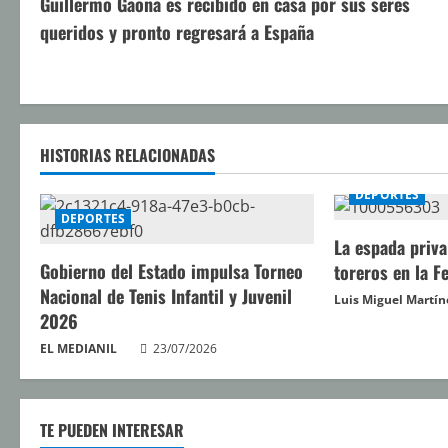
Guillermo Gaona es recibido en casa por sus seres
i
queridos y pronto regresará a España
g
u
e
HISTORIAS RELACIONADAS
l
DEPORTES
DEPORTES
e
La espada priva
y
Gobierno del Estado impulsa Torneo
toreros en la F
Nacional de Tenis Infantil y Juvenil
Luis Miguel Martín
e
2026
n
EL MEDIANIL
23/07/2026
d
TE PUEDEN INTERESAR
o