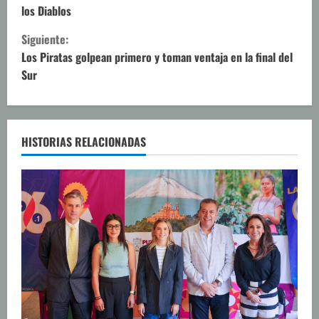
los Diablos
g
Siguiente:
u
Los Piratas golpean primero y toman ventaja en la final del
Sur
e
l
e
HISTORIAS RELACIONADAS
y
e
n
d
o