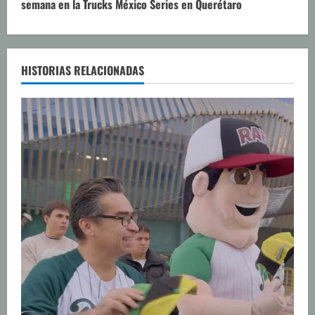
semana en la Trucks México Series en Querétaro
e
l
e
HISTORIAS RELACIONADAS
y
e
n
d
o